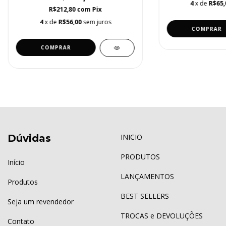
4
x de
R$65,
R$212,80
com
Pix
4
x de
R$56,00
sem juros
COMPRAR
COMPRAR
Dúvidas
INICIO
PRODUTOS
Início
LANÇAMENTOS
Produtos
BEST SELLERS
Seja um revendedor
TROCAS e DEVOLUÇÕES
Contato