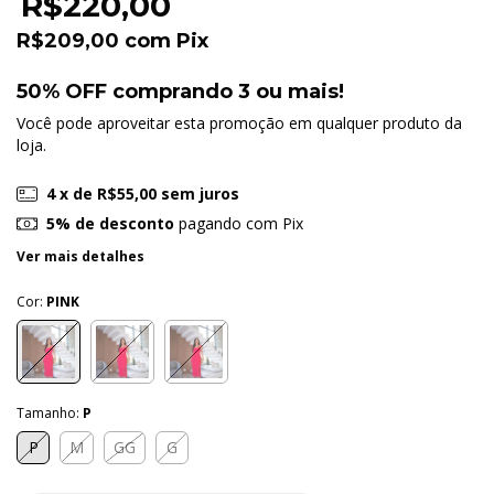
R$220,00
R$209,00
com
Pix
50% OFF comprando 3 ou mais!
Você pode aproveitar esta promoção em qualquer produto da
loja.
4
x de
R$55,00
sem juros
5% de desconto
pagando com Pix
Ver mais detalhes
Cor:
PINK
Tamanho:
P
P
M
GG
G