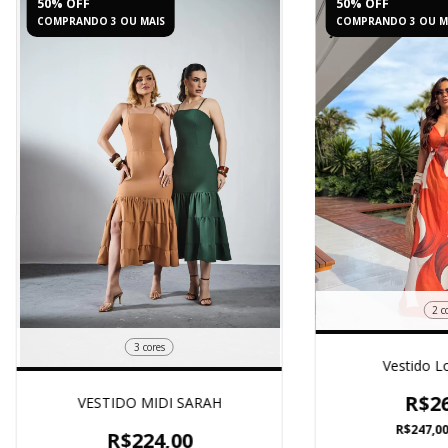
50% OFF
50% OFF
COMPRANDO 3 OU MAIS
COMPRANDO 3 OU M
2 c
3 cores
Vestido L
R$26
VESTIDO MIDI SARAH
R$247,0
R$224,00